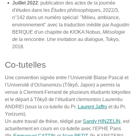
Juillet 2022
: publication des actes de la journée
d'études dans les
Études philosophique
s, 2022/3,
n°142 dans un numéro spécial: "Milieu, ambiance,
environnement" avec la traduction inédite par Augustin
BERQUE d'un chapitre de KIOKA Nobuo,
Mésologie
de la rencontre. Une invitation au dialogu
e, Tokyo,
2018.
Co-tutelles
Une convention signée entre l’Université Blaise Pascal et
l’Université d’Ochanomizu (Tôkyô, Japon) a permis la
venue à Clermont-Ferrand de plusieurs étudiants tokyoïtes
et le départ à Tôkyô de l’étudiant clermontois Laurentiu
ANDREI (sous la co-tutelle du Pr.
Laurent Jaffro
et du Pr.
Yorizumi).
Un autre travail de thèse, rédigé par
Sandy HINZELIN
, est
actuellement en cours en co-tutelle avec l’EPHE Paris
(Pr.
Emmanuel CATTIN
et
Alain PETIT
, Pr. KAPSTEIN).