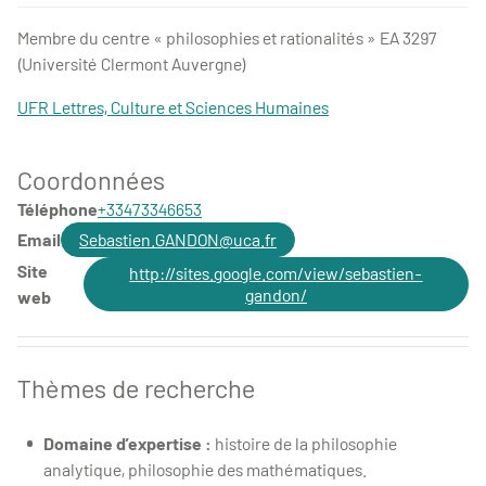
Pr. Gandon -
Pr.Gandon
Membre du centre « philosophies et rationalités » EA 3297
(Université Clermont Auvergne)
UFR Lettres, Culture et Sciences Humaines
Coordonnées
Téléphone
+33473346653
Email
Sebastien.GANDON@uca.fr
Site
http://sites.google.com/view/sebastien-
gandon/
web
Thèmes de recherche
Domaine d’expertise :
histoire de la philosophie
analytique, philosophie des mathématiques.