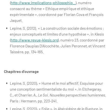
(
http://www.implications-philosophiq...
), numéro
consacré au thème « Ethique empirique et éthique
expérimentale », coordonné par Florian Cova et François
Jaquet.
Lepine, S. (2012). « La construction sociale des émotions :
enjeux conceptuels et limites d’une hypothèse », in
Klesis
(
http://www.revue-klesis.org
), numéro 23, coordonné par
Florence Daupias D’Alcochète, Julien Peronnet, et Vincent
Taissère, pp. 134-165.
Chapitres d’ouvrage
Lepine, S. (2020), « Hume et le moi affectif. Esquisse pour
une conception sentimentaliste du moi », in Etchegaray,
C., et Charrier, A.,
Le Soi. Nouvelles perspectives humiennes
.
Paris : Hermann, pp. 223-241.
Lepine, S. (2020), « Folie », in
Abécédaire de la Rupture
, in